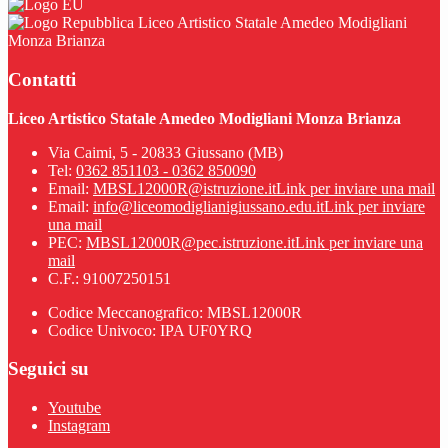
Liceo Artistico Statale Amedeo Modigliani
Monza Brianza
Contatti
Liceo Artistico Statale Amedeo Modigliani Monza Brianza
Via Caimi, 5 - 20833 Giussano (MB)
Tel:
0362 851103 - 0362 850090
Email:
MBSL12000R@istruzione.it
Link per inviare una mail
Email:
info@liceomodiglianigiussano.edu.it
Link per inviare
una mail
PEC:
MBSL12000R@pec.istruzione.it
Link per inviare una
mail
C.F.: 91007250151
Codice Meccanografico: MBSL12000R
Codice Univoco: IPA UF0YRQ
Seguici su
Youtube
Instagram