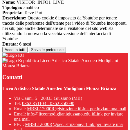
Nome:
VISITOR_INFO1_LIVE
Tipologia:
analitico
Proprieta:
Terze Parti
Descrizione:
Questo cookie è impostato da Youtube per tenere
traccia delle preferenze dell'utente per i video di Youtube incorporati
nei siti; può anche determinare se il visitatore del sito web sta
utilizzando la nuova o la vecchia versione dell'interfaccia di
Youtube.
Durata:
6 mesi
Accetta tutti
Salva le preferenze
Liceo Artistico Statale Amedeo Modigliani
Monza Brianza
Contatti
Liceo Artistico Statale Amedeo Modigliani Monza Brianza
Via Caimi, 5 - 20833 Giussano (MB)
Tel:
0362 851103 - 0362 850090
Email:
MBSL12000R@istruzione.it
Link per inviare una mail
Email:
info@liceomodiglianigiussano.edu.it
Link per inviare
una mail
PEC:
MBSL12000R@pec.istruzione.it
Link per inviare una
mail