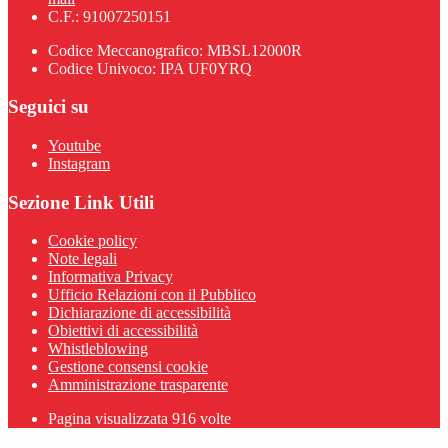
C.F.: 91007250151
Codice Meccanografico: MBSL12000R
Codice Univoco: IPA UF0YRQ
Seguici su
Youtube
Instagram
Sezione Link Utili
Cookie policy
Note legali
Informativa Privacy
Ufficio Relazioni con il Pubblico
Dichiarazione di accessibilità
Obiettivi di accessibilità
Whistleblowing
Gestione consensi cookie
Amministrazione trasparente
Pagina visualizzata
916
volte