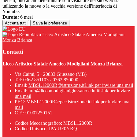
nei siti; può anche determinare se il visitatore del sito web sta
utilizzando la nuova o la vecchia versione dell'interfaccia di
Youtube.
Durata:
6 mesi
Accetta tutti
Salva le preferenze
Liceo Artistico Statale Amedeo Modigliani
Monza Brianza
Contatti
Liceo Artistico Statale Amedeo Modigliani Monza Brianza
Via Caimi, 5 - 20833 Giussano (MB)
Tel:
0362 851103 - 0362 850090
Email:
MBSL12000R@istruzione.it
Link per inviare una mail
Email:
info@liceomodiglianigiussano.edu.it
Link per inviare
una mail
PEC:
MBSL12000R@pec.istruzione.it
Link per inviare una
mail
C.F.: 91007250151
Codice Meccanografico: MBSL12000R
Codice Univoco: IPA UF0YRQ