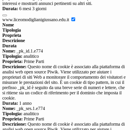
interessi e mostrarti annunci pertinenti su altri siti.
Durata:
6 mesi 3 giorni
www.liceomodiglianigiussano.edu.it
Nome
Tipologia
Proprieta
Descrizione
Durata
Nome:
_pk_id.1.e774
Tipologia:
analitico
Proprieta:
Prime Parti
Descrizione:
Questo nome di cookie è associato alla piattaforma di
analisi web open source Piwik. Viene utilizzato per aiutare i
proprietari di siti Web a monitorare il comportamento dei visitatori e
misurare le prestazioni del sito. È un cookie di tipo pattern, in cui il
prefisso _pk_id è seguito da una breve serie di numeri e lettere, che
si ritiene sia un codice di riferimento per il dominio che imposta il
cookie.
Durata:
1 anno
Nome:
_pk_ses.1.e774
Tipologia:
analitico
Proprieta:
Prime Parti
Descrizione:
Questo nome di cookie è associato alla piattaforma di
analisi web open source Piwik. Viene utilizzato per aiutare i