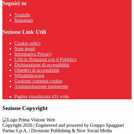
Seguici su
Youtube
Instagram
Sezione Link Utili
Cookie policy
Note legali
Informativa Privacy
Ufficio Relazioni con il Pubblico
Dichiarazione di accessibilità
Obiettivi di accessibilità
Whistleblowing
Gestione consensi cookie
Amministrazione trasparente
Pagina visualizzata
431
volte
Sezione Copyright
Copyright 2026 | Engineered and powered by Gruppo Spaggiari
Parma S.p.A. | Divisione Publishing & New Social Media