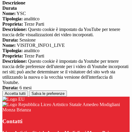
Descrizione
Durata
Nome:
YSC
Tipologia:
analitico
Proprieta:
Terze Parti
Descrizione:
Questo cookie è impostato da YouTube per tenere
traccia delle visualizzazioni dei video incorporati.
Durata:
Sessione
Nome:
VISITOR_INFO1_LIVE
Tipologia:
analitico
Proprieta:
Terze Parti
Descrizione:
Questo cookie è impostato da Youtube per tenere
traccia delle preferenze dell'utente per i video di Youtube incorporati
nei siti; può anche determinare se il visitatore del sito web sta
utilizzando la nuova o la vecchia versione dell'interfaccia di
Youtube.
Durata:
6 mesi
Accetta tutti
Salva le preferenze
Liceo Artistico Statale Amedeo Modigliani
Monza Brianza
Contatti