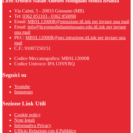
Liceo Artistico Statale Amedeo Modigliani Monza Brianza
Via Caimi, 5 - 20833 Giussano (MB)
Tel:
0362 851103 - 0362 850090
Email:
MBSL12000R@istruzione.it
Link per inviare una mail
Email:
info@liceomodiglianigiussano.edu.it
Link per inviare
una mail
PEC:
MBSL12000R@pec.istruzione.it
Link per inviare una
mail
C.F.: 91007250151
Codice Meccanografico: MBSL12000R
Codice Univoco: IPA UF0YRQ
Seguici su
Youtube
Instagram
Sezione Link Utili
Cookie policy
Note legali
Informativa Privacy
Ufficio Relazioni con il Pubblico