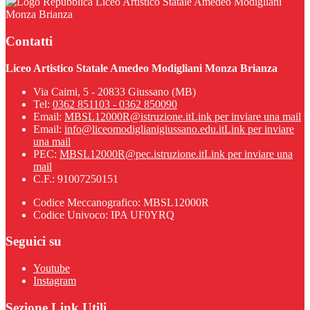
Liceo Artistico Statale Amedeo Modigliani
Monza Brianza
Contatti
Liceo Artistico Statale Amedeo Modigliani Monza Brianza
Via Caimi, 5 - 20833 Giussano (MB)
Tel:
0362 851103 - 0362 850090
Email:
MBSL12000R@istruzione.it
Link per inviare una mail
Email:
info@liceomodiglianigiussano.edu.it
Link per inviare
una mail
PEC:
MBSL12000R@pec.istruzione.it
Link per inviare una
mail
C.F.: 91007250151
Codice Meccanografico: MBSL12000R
Codice Univoco: IPA UF0YRQ
Seguici su
Youtube
Instagram
Sezione Link Utili