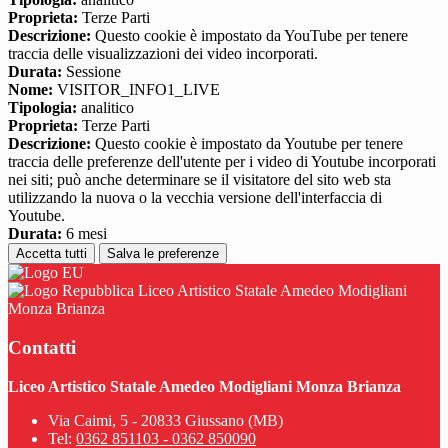
Proprieta:
Terze Parti
Descrizione:
Questo cookie è impostato da YouTube per tenere
traccia delle visualizzazioni dei video incorporati.
Durata:
Sessione
Nome:
VISITOR_INFO1_LIVE
Tipologia:
analitico
Proprieta:
Terze Parti
Descrizione:
Questo cookie è impostato da Youtube per tenere
traccia delle preferenze dell'utente per i video di Youtube incorporati
nei siti; può anche determinare se il visitatore del sito web sta
utilizzando la nuova o la vecchia versione dell'interfaccia di
Youtube.
Durata:
6 mesi
Accetta tutti
Salva le preferenze
Liceo Artistico Statale Amedeo Modigliani
Monza Brianza
Contatti
Liceo Artistico Statale Amedeo Modigliani Monza Brianza
Via Caimi, 5 - 20833 Giussano (MB)
Tel:
0362 851103 - 0362 850090