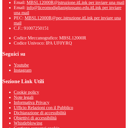
Email:
MBSL12000R@istruzione.it
Link per inviare una mail
Email:
info@liceomodiglianigiussano.edu.it
Link per inviare
una mail
PEC:
MBSL12000R@pec.istruzione.it
Link per inviare una
mail
C.F.: 91007250151
Codice Meccanografico: MBSL12000R
Codice Univoco: IPA UF0YRQ
Seguici su
Youtube
Instagram
Sezione Link Utili
Cookie policy
Note legali
Informativa Privacy
Ufficio Relazioni con il Pubblico
Dichiarazione di accessibilità
Obiettivi di accessibilità
Whistleblowing