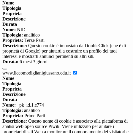
Nome
Tipologia
Proprieta
Descrizione
Durata
Nome:
NID
Tipologia:
analitico
Proprieta:
Terze Parti
Descrizione:
Questo cookie è impostato da DoubleClick (che è di
proprietà di Google) per aiutarti a costruire un profilo dei tuoi
interessi e mostrarti annunci pertinenti su altri siti.
Durata:
6 mesi 3 giorni
www.liceomodiglianigiussano.edu.it
Nome
Tipologia
Proprieta
Descrizione
Durata
Nome:
_pk_id.1.e774
Tipologia:
analitico
Proprieta:
Prime Parti
Descrizione:
Questo nome di cookie è associato alla piattaforma di
analisi web open source Piwik. Viene utilizzato per aiutare i
proprietari di siti Web a monitorare il comportamento dei visitatori e