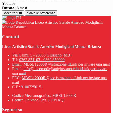
Youtube.
Durata:
6 mesi
Accetta tutti
Salva le preferenze
Liceo Artistico Statale Amedeo Modigliani
Monza Brianza
Contatti
Liceo Artistico Statale Amedeo Modigliani Monza Brianza
Via Caimi, 5 - 20833 Giussano (MB)
Tel:
0362 851103 - 0362 850090
Email:
MBSL12000R@istruzione.it
Link per inviare una mail
Email:
info@liceomodiglianigiussano.edu.it
Link per inviare
una mail
PEC:
MBSL12000R@pec.istruzione.it
Link per inviare una
mail
C.F.: 91007250151
Codice Meccanografico: MBSL12000R
Codice Univoco: IPA UF0YRQ
Seguici su