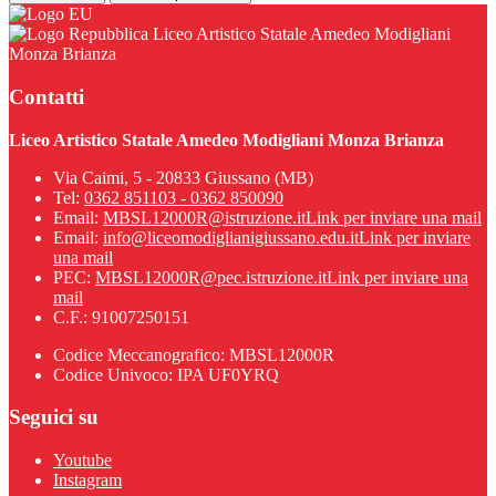
Liceo Artistico Statale Amedeo Modigliani
Monza Brianza
Contatti
Liceo Artistico Statale Amedeo Modigliani Monza Brianza
Via Caimi, 5 - 20833 Giussano (MB)
Tel:
0362 851103 - 0362 850090
Email:
MBSL12000R@istruzione.it
Link per inviare una mail
Email:
info@liceomodiglianigiussano.edu.it
Link per inviare
una mail
PEC:
MBSL12000R@pec.istruzione.it
Link per inviare una
mail
C.F.: 91007250151
Codice Meccanografico: MBSL12000R
Codice Univoco: IPA UF0YRQ
Seguici su
Youtube
Instagram