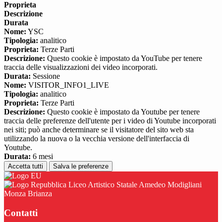
Proprieta
Descrizione
Durata
Nome:
YSC
Tipologia:
analitico
Proprieta:
Terze Parti
Descrizione:
Questo cookie è impostato da YouTube per tenere
traccia delle visualizzazioni dei video incorporati.
Durata:
Sessione
Nome:
VISITOR_INFO1_LIVE
Tipologia:
analitico
Proprieta:
Terze Parti
Descrizione:
Questo cookie è impostato da Youtube per tenere
traccia delle preferenze dell'utente per i video di Youtube incorporati
nei siti; può anche determinare se il visitatore del sito web sta
utilizzando la nuova o la vecchia versione dell'interfaccia di
Youtube.
Durata:
6 mesi
Accetta tutti
Salva le preferenze
Liceo Artistico Statale Amedeo Modigliani
Monza Brianza
Contatti