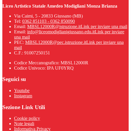
Liceo Artistico Statale Amedeo Modigliani Monza Brianza
Via Caimi, 5 - 20833 Giussano (MB)
Tel:
0362 851103 - 0362 850090
Email:
MBSL12000R@istruzione.it
Link per inviare una mail
Email:
info@liceomodiglianigiussano.edu.it
Link per inviare
una mail
PEC:
MBSL12000R@pec.istruzione.it
Link per inviare una
mail
C.F.: 91007250151
Codice Meccanografico: MBSL12000R
Codice Univoco: IPA UF0YRQ
Seguici su
Youtube
Instagram
Sezione Link Utili
Cookie policy
Note legali
Informativa Privacy