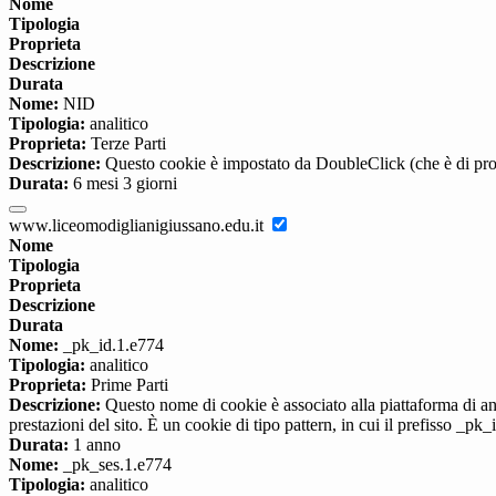
Nome
Tipologia
Proprieta
Descrizione
Durata
Nome:
NID
Tipologia:
analitico
Proprieta:
Terze Parti
Descrizione:
Questo cookie è impostato da DoubleClick (che è di propriet
Durata:
6 mesi 3 giorni
www.liceomodiglianigiussano.edu.it
Nome
Tipologia
Proprieta
Descrizione
Durata
Nome:
_pk_id.1.e774
Tipologia:
analitico
Proprieta:
Prime Parti
Descrizione:
Questo nome di cookie è associato alla piattaforma di ana
prestazioni del sito. È un cookie di tipo pattern, in cui il prefisso _pk
Durata:
1 anno
Nome:
_pk_ses.1.e774
Tipologia:
analitico