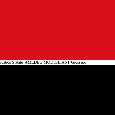
tistico Statale
AMEDEO MODIGLIANI
Giussano