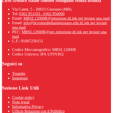
Liceo Artistico Statale Amedeo Modigliani Monza Brianza
Via Caimi, 5 - 20833 Giussano (MB)
Tel:
0362 851103 - 0362 850090
Email:
MBSL12000R@istruzione.it
Link per inviare una mail
Email:
info@liceomodiglianigiussano.edu.it
Link per inviare
una mail
PEC:
MBSL12000R@pec.istruzione.it
Link per inviare una
mail
C.F.: 91007250151
Codice Meccanografico: MBSL12000R
Codice Univoco: IPA UF0YRQ
Seguici su
Youtube
Instagram
Sezione Link Utili
Cookie policy
Note legali
Informativa Privacy
Ufficio Relazioni con il Pubblico