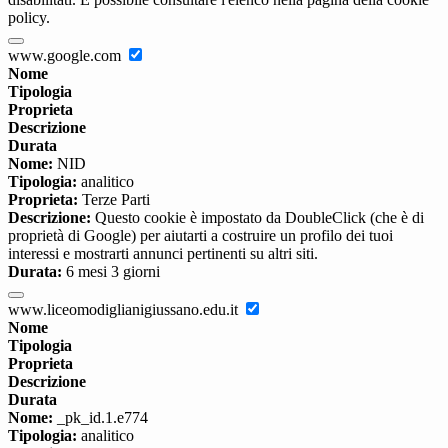
policy.
www.google.com
Nome
Tipologia
Proprieta
Descrizione
Durata
Nome:
NID
Tipologia:
analitico
Proprieta:
Terze Parti
Descrizione:
Questo cookie è impostato da DoubleClick (che è di
proprietà di Google) per aiutarti a costruire un profilo dei tuoi
interessi e mostrarti annunci pertinenti su altri siti.
Durata:
6 mesi 3 giorni
www.liceomodiglianigiussano.edu.it
Nome
Tipologia
Proprieta
Descrizione
Durata
Nome:
_pk_id.1.e774
Tipologia:
analitico