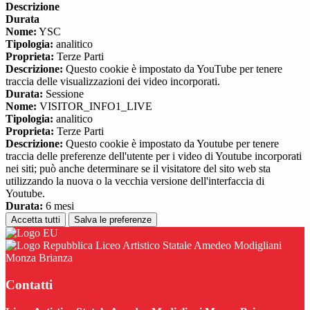
Descrizione
Durata
Nome:
YSC
Tipologia:
analitico
Proprieta:
Terze Parti
Descrizione:
Questo cookie è impostato da YouTube per tenere
traccia delle visualizzazioni dei video incorporati.
Durata:
Sessione
Nome:
VISITOR_INFO1_LIVE
Tipologia:
analitico
Proprieta:
Terze Parti
Descrizione:
Questo cookie è impostato da Youtube per tenere
traccia delle preferenze dell'utente per i video di Youtube incorporati
nei siti; può anche determinare se il visitatore del sito web sta
utilizzando la nuova o la vecchia versione dell'interfaccia di
Youtube.
Durata:
6 mesi
Accetta tutti
Salva le preferenze
Liceo Artistico Statale Amedeo Modigliani
Monza Brianza
Contatti