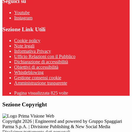
Seguici su
Youtube
Instagram
Sezione Link Utili
Cookie policy
Note legali
Informativa Privacy
Ufficio Relazioni con il Pubblico
Dichiarazione di accessibilità
Obiettivi di accessibilità
Whistleblowing
Gestione consensi cookie
Amministrazione trasparente
Pagina visualizzata
825
volte
Sezione Copyright
Copyright 2026 | Engineered and powered by Gruppo Spaggiari
Parma S.p.A. | Divisione Publishing & New Social Media
Disclaimer trattamento dati personali