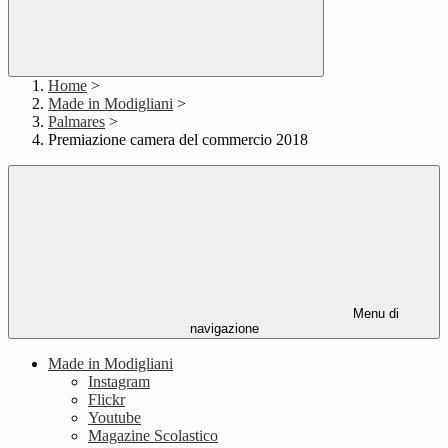
Home
>
Made in Modigliani
>
Palmares
>
Premiazione camera del commercio 2018
Menu di
navigazione
Made in Modigliani
Instagram
Flickr
Youtube
Magazine Scolastico