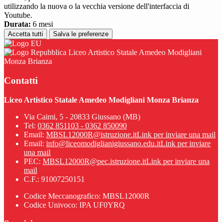
utilizzando la nuova o la vecchia versione dell'interfaccia di
Youtube.
Durata:
6 mesi
Accetta tutti
Salva le preferenze
Liceo Artistico Statale Amedeo Modigliani
Monza Brianza
Contatti
Liceo Artistico Statale Amedeo Modigliani Monza Brianza
Via Caimi, 5 - 20833 Giussano (MB)
Tel:
0362 851103 - 0362 850090
Email:
MBSL12000R@istruzione.it
Link per inviare una mail
Email:
info@liceomodiglianigiussano.edu.it
Link per inviare
una mail
PEC:
MBSL12000R@pec.istruzione.it
Link per inviare una
mail
C.F.: 91007250151
Codice Meccanografico: MBSL12000R
Codice Univoco: IPA UF0YRQ