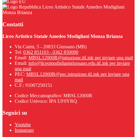
Liceo Artistico Statale Amedeo Modigliani
Monza Brianza
Contatti
Liceo Artistico Statale Amedeo Modigliani Monza Brianza
Via Caimi, 5 - 20833 Giussano (MB)
Tel:
0362 851103 - 0362 850090
Email:
MBSL12000R@istruzione.it
Link per inviare una mail
Email:
info@liceomodiglianigiussano.edu.it
Link per inviare
una mail
PEC:
MBSL12000R@pec.istruzione.it
Link per inviare una
mail
C.F.: 91007250151
Codice Meccanografico: MBSL12000R
Codice Univoco: IPA UF0YRQ
Seguici su
Youtube
Instagram