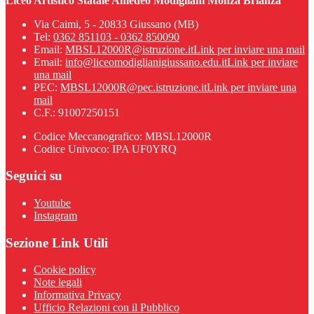
Liceo Artistico Statale Amedeo Modigliani Monza Brianza
Via Caimi, 5 - 20833 Giussano (MB)
Tel:
0362 851103 - 0362 850090
Email:
MBSL12000R@istruzione.it
Link per inviare una mail
Email:
info@liceomodiglianigiussano.edu.it
Link per inviare
una mail
PEC:
MBSL12000R@pec.istruzione.it
Link per inviare una
mail
C.F.: 91007250151
Codice Meccanografico: MBSL12000R
Codice Univoco: IPA UF0YRQ
Seguici su
Youtube
Instagram
Sezione Link Utili
Cookie policy
Note legali
Informativa Privacy
Ufficio Relazioni con il Pubblico