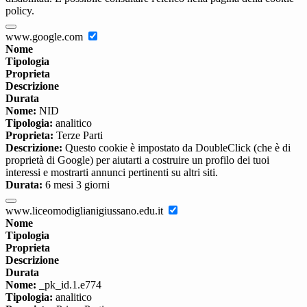
policy.
www.google.com
Nome
Tipologia
Proprieta
Descrizione
Durata
Nome:
NID
Tipologia:
analitico
Proprieta:
Terze Parti
Descrizione:
Questo cookie è impostato da DoubleClick (che è di
proprietà di Google) per aiutarti a costruire un profilo dei tuoi
interessi e mostrarti annunci pertinenti su altri siti.
Durata:
6 mesi 3 giorni
www.liceomodiglianigiussano.edu.it
Nome
Tipologia
Proprieta
Descrizione
Durata
Nome:
_pk_id.1.e774
Tipologia:
analitico