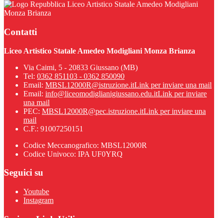
Liceo Artistico Statale Amedeo Modigliani
Monza Brianza
Contatti
Liceo Artistico Statale Amedeo Modigliani Monza Brianza
Via Caimi, 5 - 20833 Giussano (MB)
Tel:
0362 851103 - 0362 850090
Email:
MBSL12000R@istruzione.it
Link per inviare una mail
Email:
info@liceomodiglianigiussano.edu.it
Link per inviare
una mail
PEC:
MBSL12000R@pec.istruzione.it
Link per inviare una
mail
C.F.: 91007250151
Codice Meccanografico: MBSL12000R
Codice Univoco: IPA UF0YRQ
Seguici su
Youtube
Instagram