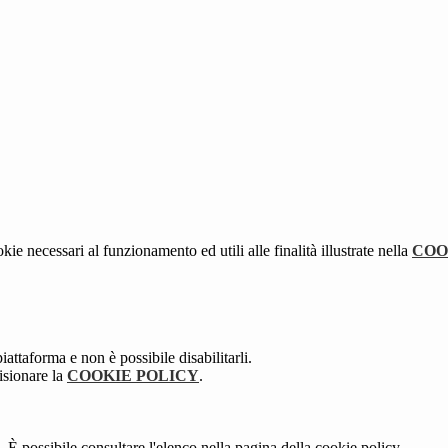
kie necessari al funzionamento ed utili alle finalità illustrate nella
COO
attaforma e non è possibile disabilitarli.
isionare la
COOKIE POLICY
.
 È possibile consultare l'elenco nella pagina della cookie policy.