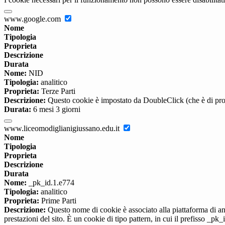
www.google.com
Nome
Tipologia
Proprieta
Descrizione
Durata
Nome:
NID
Tipologia:
analitico
Proprieta:
Terze Parti
Descrizione:
Questo cookie è impostato da DoubleClick (che è di propriet
Durata:
6 mesi 3 giorni
www.liceomodiglianigiussano.edu.it
Nome
Tipologia
Proprieta
Descrizione
Durata
Nome:
_pk_id.1.e774
Tipologia:
analitico
Proprieta:
Prime Parti
Descrizione:
Questo nome di cookie è associato alla piattaforma di ana
prestazioni del sito. È un cookie di tipo pattern, in cui il prefisso _pk