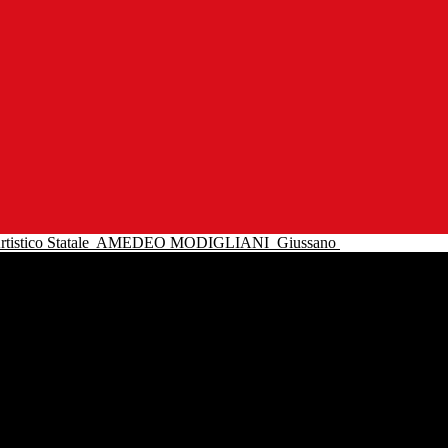
tistico Statale
AMEDEO MODIGLIANI
Giussano