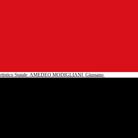
tistico Statale
AMEDEO MODIGLIANI
Giussano