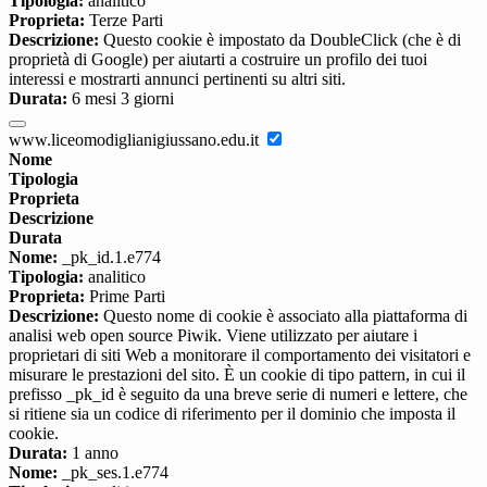
Tipologia:
analitico
Proprieta:
Terze Parti
Descrizione:
Questo cookie è impostato da DoubleClick (che è di
proprietà di Google) per aiutarti a costruire un profilo dei tuoi
interessi e mostrarti annunci pertinenti su altri siti.
Durata:
6 mesi 3 giorni
www.liceomodiglianigiussano.edu.it
Nome
Tipologia
Proprieta
Descrizione
Durata
Nome:
_pk_id.1.e774
Tipologia:
analitico
Proprieta:
Prime Parti
Descrizione:
Questo nome di cookie è associato alla piattaforma di
analisi web open source Piwik. Viene utilizzato per aiutare i
proprietari di siti Web a monitorare il comportamento dei visitatori e
misurare le prestazioni del sito. È un cookie di tipo pattern, in cui il
prefisso _pk_id è seguito da una breve serie di numeri e lettere, che
si ritiene sia un codice di riferimento per il dominio che imposta il
cookie.
Durata:
1 anno
Nome:
_pk_ses.1.e774