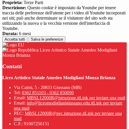
Proprieta:
Terze Parti
Descrizione:
Questo cookie è impostato da Youtube per tenere
traccia delle preferenze dell'utente per i video di Youtube incorporati
nei siti; può anche determinare se il visitatore del sito web sta
utilizzando la nuova o la vecchia versione dell'interfaccia di
Youtube.
Durata:
6 mesi
Accetta tutti
Salva le preferenze
Liceo Artistico Statale Amedeo Modigliani
Monza Brianza
Contatti
Liceo Artistico Statale Amedeo Modigliani Monza Brianza
Via Caimi, 5 - 20833 Giussano (MB)
Tel:
0362 851103 - 0362 850090
Email:
MBSL12000R@istruzione.it
Link per inviare una mail
Email:
info@liceomodiglianigiussano.edu.it
Link per inviare
una mail
PEC:
MBSL12000R@pec.istruzione.it
Link per inviare una
mail
C.F.: 91007250151