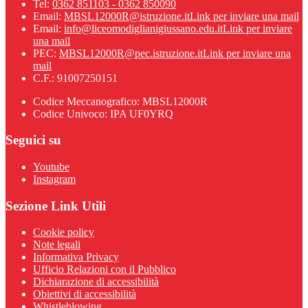
Tel:
0362 851103 - 0362 850090
Email:
MBSL12000R@istruzione.it
Link per inviare una mail
Email:
info@liceomodiglianigiussano.edu.it
Link per inviare
una mail
PEC:
MBSL12000R@pec.istruzione.it
Link per inviare una
mail
C.F.: 91007250151
Codice Meccanografico: MBSL12000R
Codice Univoco: IPA UF0YRQ
Seguici su
Youtube
Instagram
Sezione Link Utili
Cookie policy
Note legali
Informativa Privacy
Ufficio Relazioni con il Pubblico
Dichiarazione di accessibilità
Obiettivi di accessibilità
Whistleblowing