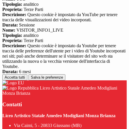
Tipologia:
analitico
Proprieta:
Terze Parti
Descrizione:
Questo cookie è impostato da YouTube per tenere
traccia delle visualizzazioni dei video incorporati.
Durata:
Sessione
Nome:
VISITOR_INFO1_LIVE
Tipologia:
analitico
Proprieta:
Terze Parti
Descrizione:
Questo cookie è impostato da Youtube per tenere
traccia delle preferenze dell'utente per i video di Youtube incorporati
nei siti; può anche determinare se il visitatore del sito web sta
utilizzando la nuova o la vecchia versione dell'interfaccia di
Youtube.
Durata:
6 mesi
Accetta tutti
Salva le preferenze
Liceo Artistico Statale Amedeo Modigliani
Monza Brianza
Contatti
Liceo Artistico Statale Amedeo Modigliani Monza Brianza
Via Caimi, 5 - 20833 Giussano (MB)