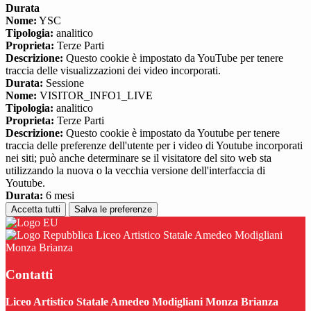
Durata
Nome:
YSC
Tipologia:
analitico
Proprieta:
Terze Parti
Descrizione:
Questo cookie è impostato da YouTube per tenere
traccia delle visualizzazioni dei video incorporati.
Durata:
Sessione
Nome:
VISITOR_INFO1_LIVE
Tipologia:
analitico
Proprieta:
Terze Parti
Descrizione:
Questo cookie è impostato da Youtube per tenere
traccia delle preferenze dell'utente per i video di Youtube incorporati
nei siti; può anche determinare se il visitatore del sito web sta
utilizzando la nuova o la vecchia versione dell'interfaccia di
Youtube.
Durata:
6 mesi
Accetta tutti
Salva le preferenze
Liceo Artistico Statale Amedeo Modigliani
Monza Brianza
Contatti
Liceo Artistico Statale Amedeo Modigliani Monza Brianza