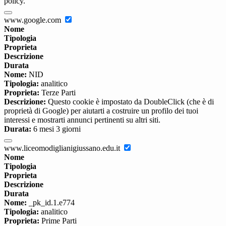
policy.
www.google.com
Nome
Tipologia
Proprieta
Descrizione
Durata
Nome:
NID
Tipologia:
analitico
Proprieta:
Terze Parti
Descrizione:
Questo cookie è impostato da DoubleClick (che è di
proprietà di Google) per aiutarti a costruire un profilo dei tuoi
interessi e mostrarti annunci pertinenti su altri siti.
Durata:
6 mesi 3 giorni
www.liceomodiglianigiussano.edu.it
Nome
Tipologia
Proprieta
Descrizione
Durata
Nome:
_pk_id.1.e774
Tipologia:
analitico
Proprieta:
Prime Parti