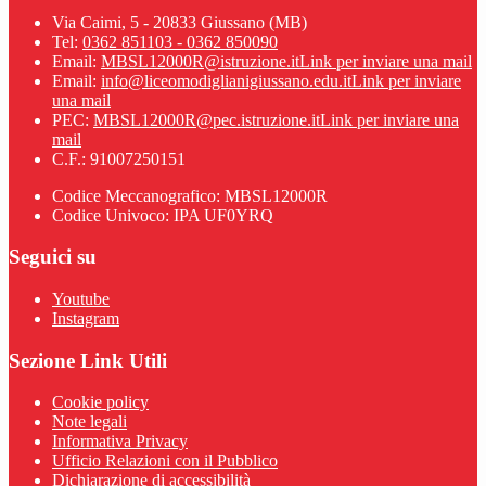
Via Caimi, 5 - 20833 Giussano (MB)
Tel:
0362 851103 - 0362 850090
Email:
MBSL12000R@istruzione.it
Link per inviare una mail
Email:
info@liceomodiglianigiussano.edu.it
Link per inviare
una mail
PEC:
MBSL12000R@pec.istruzione.it
Link per inviare una
mail
C.F.: 91007250151
Codice Meccanografico: MBSL12000R
Codice Univoco: IPA UF0YRQ
Seguici su
Youtube
Instagram
Sezione Link Utili
Cookie policy
Note legali
Informativa Privacy
Ufficio Relazioni con il Pubblico
Dichiarazione di accessibilità