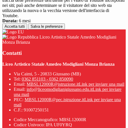
traccia delle preferenze dell'utente per i video di Youtube incorporati
nei siti; può anche determinare se il visitatore del sito web sta
utilizzando la nuova o la vecchia versione dell'interfaccia di
Youtube.
Durata:
6 mesi
Accetta tutti
Salva le preferenze
Liceo Artistico Statale Amedeo Modigliani
Monza Brianza
Contatti
Liceo Artistico Statale Amedeo Modigliani Monza Brianza
Via Caimi, 5 - 20833 Giussano (MB)
Tel:
0362 851103 - 0362 850090
Email:
MBSL12000R@istruzione.it
Link per inviare una mail
Email:
info@liceomodiglianigiussano.edu.it
Link per inviare
una mail
PEC:
MBSL12000R@pec.istruzione.it
Link per inviare una
mail
C.F.: 91007250151
Codice Meccanografico: MBSL12000R
Codice Univoco: IPA UF0YRQ