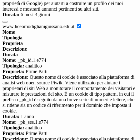
proprietà di Google) per aiutarti a costruire un profilo dei tuoi
interessi e mostrarti annunci pertinenti su altri siti.
Durata:
6 mesi 3 giorni
www.liceomodiglianigiussano.edu.it
Nome
Tipologia
Proprieta
Descrizione
Durata
Nome:
_pk_id.1.e774
Tipologia:
analitico
Proprieta:
Prime Parti
Descrizione:
Questo nome di cookie è associato alla piattaforma di
analisi web open source Piwik. Viene utilizzato per aiutare i
proprietari di siti Web a monitorare il comportamento dei visitatori e
misurare le prestazioni del sito. È un cookie di tipo pattern, in cui il
prefisso _pk_id è seguito da una breve serie di numeri e lettere, che
si ritiene sia un codice di riferimento per il dominio che imposta il
cookie.
Durata:
1 anno
Nome:
_pk_ses.1.e774
Tipologia:
analitico
Proprieta:
Prime Parti
Descrizione:
Questo nome di cookie è associato alla piattaforma di