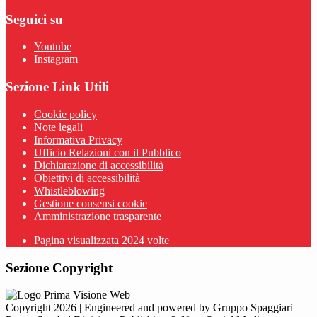
Seguici su
Youtube
Instagram
Sezione Link Utili
Cookie policy
Note legali
Informativa Privacy
Ufficio Relazioni con il Pubblico
Dichiarazione di accessibilità
Obiettivi di accessibilità
Whistleblowing
Gestione consensi cookie
Amministrazione trasparente
Pagina visualizzata
2024
volte
Sezione Copyright
Copyright 2026 | Engineered and powered by Gruppo Spaggiari