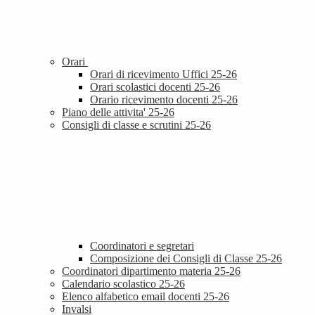
Orari
Orari di ricevimento Uffici 25-26
Orari scolastici docenti 25-26
Orario ricevimento docenti 25-26
Piano delle attivita' 25-26
Consigli di classe e scrutini 25-26
Coordinatori e segretari
Composizione dei Consigli di Classe 25-26
Coordinatori dipartimento materia 25-26
Calendario scolastico 25-26
Elenco alfabetico email docenti 25-26
Invalsi