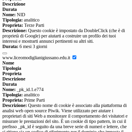
Descrizione
Durata
Nome:
NID
Tipologia:
analitico
Proprieta:
Terze Parti
Descrizione:
Questo cookie è impostato da DoubleClick (che è di
proprietà di Google) per aiutarti a costruire un profilo dei tuoi
interessi e mostrarti annunci pertinenti su altri siti.
Durata:
6 mesi 3 giorni
www.liceomodiglianigiussano.edu.it
Nome
Tipologia
Proprieta
Descrizione
Durata
Nome:
_pk_id.1.e774
Tipologia:
analitico
Proprieta:
Prime Parti
Descrizione:
Questo nome di cookie è associato alla piattaforma di
analisi web open source Piwik. Viene utilizzato per aiutare i
proprietari di siti Web a monitorare il comportamento dei visitatori e
misurare le prestazioni del sito. È un cookie di tipo pattern, in cui il
prefisso _pk_id è seguito da una breve serie di numeri e lettere, che
si ritiene sia un codice di riferimento per il dominio che imposta il