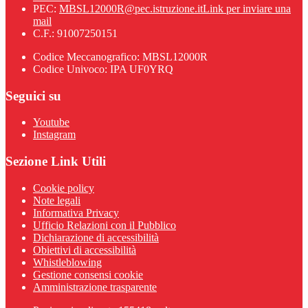
PEC:
MBSL12000R@pec.istruzione.it
Link per inviare una
mail
C.F.: 91007250151
Codice Meccanografico: MBSL12000R
Codice Univoco: IPA UF0YRQ
Seguici su
Youtube
Instagram
Sezione Link Utili
Cookie policy
Note legali
Informativa Privacy
Ufficio Relazioni con il Pubblico
Dichiarazione di accessibilità
Obiettivi di accessibilità
Whistleblowing
Gestione consensi cookie
Amministrazione trasparente