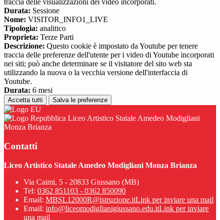
traccia delle visualizzazioni dei video incorporati.
Durata:
Sessione
Nome:
VISITOR_INFO1_LIVE
Tipologia:
analitico
Proprieta:
Terze Parti
Descrizione:
Questo cookie è impostato da Youtube per tenere
traccia delle preferenze dell'utente per i video di Youtube incorporati
nei siti; può anche determinare se il visitatore del sito web sta
utilizzando la nuova o la vecchia versione dell'interfaccia di
Youtube.
Durata:
6 mesi
Accetta tutti
Salva le preferenze
Liceo Artistico Statale Amedeo Modigliani
Monza Brianza
Contatti
Liceo Artistico Statale Amedeo Modigliani Monza Brianza
Via Caimi, 5 - 20833 Giussano (MB)
Tel:
0362 851103 - 0362 850090
Email:
MBSL12000R@istruzione.it
Link per inviare una mail
Email:
info@liceomodiglianigiussano.edu.it
Link per inviare
una mail