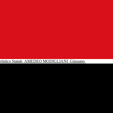
tistico Statale
AMEDEO MODIGLIANI
Giussano