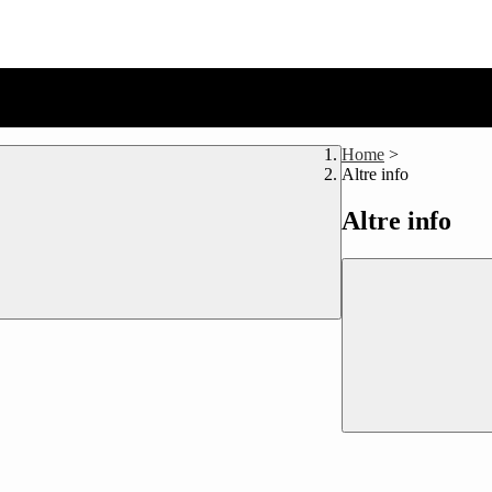
Home
>
Altre info
Altre info