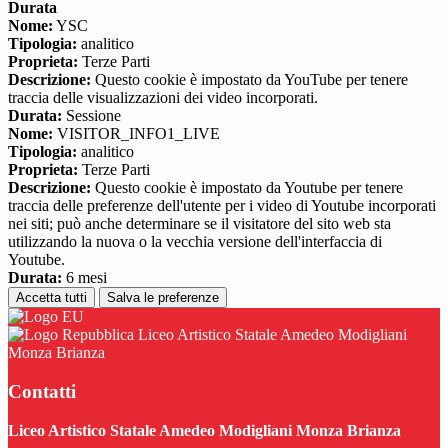
Durata
Nome:
YSC
Tipologia:
analitico
Proprieta:
Terze Parti
Descrizione:
Questo cookie è impostato da YouTube per tenere
traccia delle visualizzazioni dei video incorporati.
Durata:
Sessione
Nome:
VISITOR_INFO1_LIVE
Tipologia:
analitico
Proprieta:
Terze Parti
Descrizione:
Questo cookie è impostato da Youtube per tenere
traccia delle preferenze dell'utente per i video di Youtube incorporati
nei siti; può anche determinare se il visitatore del sito web sta
utilizzando la nuova o la vecchia versione dell'interfaccia di
Youtube.
Durata:
6 mesi
Accetta tutti
Salva le preferenze
Liceo Artistico Statale Amedeo Modigliani
Monza Brianza
Contatti
Liceo Artistico Statale Amedeo Modigliani Monza Brianza