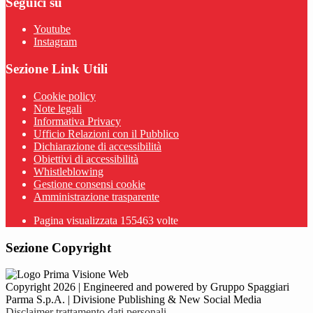
Seguici su
Youtube
Instagram
Sezione Link Utili
Cookie policy
Note legali
Informativa Privacy
Ufficio Relazioni con il Pubblico
Dichiarazione di accessibilità
Obiettivi di accessibilità
Whistleblowing
Gestione consensi cookie
Amministrazione trasparente
Pagina visualizzata
155463
volte
Sezione Copyright
Copyright 2026 | Engineered and powered by Gruppo Spaggiari
Parma S.p.A. | Divisione Publishing & New Social Media
Disclaimer trattamento dati personali