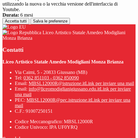
utilizzando la nuova o la vecchia versione dell'interfaccia di
Youtube.
Durata:
6 mesi
Accetta tutti
Salva le preferenze
Liceo Artistico Statale Amedeo Modigliani
Monza Brianza
Contatti
Liceo Artistico Statale Amedeo Modigliani Monza Brianza
Via Caimi, 5 - 20833 Giussano (MB)
Tel:
0362 851103 - 0362 850090
Email:
MBSL12000R@istruzione.it
Link per inviare una mail
Email:
info@liceomodiglianigiussano.edu.it
Link per inviare
una mail
PEC:
MBSL12000R@pec.istruzione.it
Link per inviare una
mail
C.F.: 91007250151
Codice Meccanografico: MBSL12000R
Codice Univoco: IPA UF0YRQ