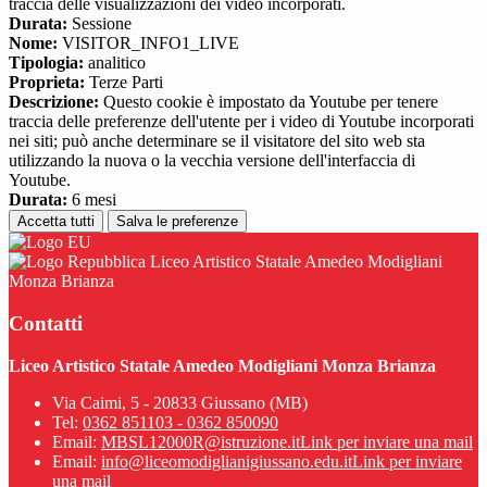
traccia delle visualizzazioni dei video incorporati.
Durata:
Sessione
Nome:
VISITOR_INFO1_LIVE
Tipologia:
analitico
Proprieta:
Terze Parti
Descrizione:
Questo cookie è impostato da Youtube per tenere
traccia delle preferenze dell'utente per i video di Youtube incorporati
nei siti; può anche determinare se il visitatore del sito web sta
utilizzando la nuova o la vecchia versione dell'interfaccia di
Youtube.
Durata:
6 mesi
Accetta tutti
Salva le preferenze
Liceo Artistico Statale Amedeo Modigliani
Monza Brianza
Contatti
Liceo Artistico Statale Amedeo Modigliani Monza Brianza
Via Caimi, 5 - 20833 Giussano (MB)
Tel:
0362 851103 - 0362 850090
Email:
MBSL12000R@istruzione.it
Link per inviare una mail
Email:
info@liceomodiglianigiussano.edu.it
Link per inviare
una mail