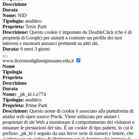
Descrizione
Durata
Nome:
NID
Tipologia:
analitico
Proprieta:
Terze Parti
Descrizione:
Questo cookie è impostato da DoubleClick (che è di
proprietà di Google) per aiutarti a costruire un profilo dei tuoi
interessi e mostrarti annunci pertinenti su altri siti.
Durata:
6 mesi 3 giorni
www.liceomodiglianigiussano.edu.it
Nome
Tipologia
Proprieta
Descrizione
Durata
Nome:
_pk_id.1.e774
Tipologia:
analitico
Proprieta:
Prime Parti
Descrizione:
Questo nome di cookie è associato alla piattaforma di
analisi web open source Piwik. Viene utilizzato per aiutare i
proprietari di siti Web a monitorare il comportamento dei visitatori e
misurare le prestazioni del sito. È un cookie di tipo pattern, in cui il
prefisso _pk_id è seguito da una breve serie di numeri e lettere, che
si ritiene sia un codice di riferimento per il dominio che imposta il