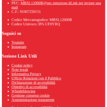
PEC:
MBSL12000R@pec.istruzione.it
Link per inviare una
mail
C.F.: 91007250151
Codice Meccanografico: MBSL12000R
Codice Univoco: IPA UF0YRQ
Seguici su
Youtube
Instagram
Sezione Link Utili
Cookie policy
Note legali
Informativa Privacy
Ufficio Relazioni con il Pubblico
Dichiarazione di accessibilità
Obiettivi di accessibilità
Whistleblowing
Gestione consensi cookie
Amministrazione trasparente