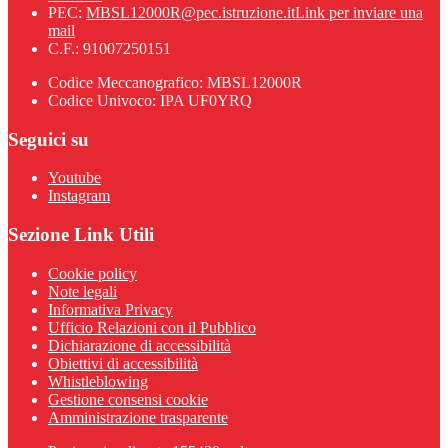
PEC:
MBSL12000R@pec.istruzione.it
Link per inviare una
mail
C.F.: 91007250151
Codice Meccanografico: MBSL12000R
Codice Univoco: IPA UF0YRQ
Seguici su
Youtube
Instagram
Sezione Link Utili
Cookie policy
Note legali
Informativa Privacy
Ufficio Relazioni con il Pubblico
Dichiarazione di accessibilità
Obiettivi di accessibilità
Whistleblowing
Gestione consensi cookie
Amministrazione trasparente