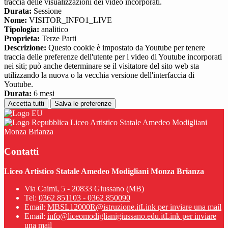
traccia delle visualizzazioni dei video incorporati.
Durata:
Sessione
Nome:
VISITOR_INFO1_LIVE
Tipologia:
analitico
Proprieta:
Terze Parti
Descrizione:
Questo cookie è impostato da Youtube per tenere
traccia delle preferenze dell'utente per i video di Youtube incorporati
nei siti; può anche determinare se il visitatore del sito web sta
utilizzando la nuova o la vecchia versione dell'interfaccia di
Youtube.
Durata:
6 mesi
Accetta tutti
Salva le preferenze
Liceo Artistico Statale Amedeo Modigliani
Monza Brianza
Contatti
Liceo Artistico Statale Amedeo Modigliani Monza Brianza
Via Caimi, 5 - 20833 Giussano (MB)
Tel:
0362 851103 - 0362 850090
Email:
MBSL12000R@istruzione.it
Link per inviare una mail
Email:
info@liceomodiglianigiussano.edu.it
Link per inviare
una mail