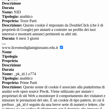
Descrizione
Durata
Nome:
NID
Tipologia:
analitico
Proprieta:
Terze Parti
Descrizione:
Questo cookie è impostato da DoubleClick (che è di
proprietà di Google) per aiutarti a costruire un profilo dei tuoi
interessi e mostrarti annunci pertinenti su altri siti.
Durata:
6 mesi 3 giorni
www.liceomodiglianigiussano.edu.it
Nome
Tipologia
Proprieta
Descrizione
Durata
Nome:
_pk_id.1.e774
Tipologia:
analitico
Proprieta:
Prime Parti
Descrizione:
Questo nome di cookie è associato alla piattaforma di
analisi web open source Piwik. Viene utilizzato per aiutare i
proprietari di siti Web a monitorare il comportamento dei visitatori e
misurare le prestazioni del sito. È un cookie di tipo pattern, in cui il
prefisso _pk_id è seguito da una breve serie di numeri e lettere, che
si ritiene sia un codice di riferimento per il dominio che imposta il