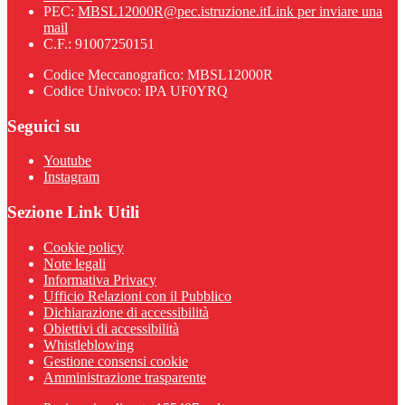
PEC:
MBSL12000R@pec.istruzione.it
Link per inviare una
mail
C.F.: 91007250151
Codice Meccanografico: MBSL12000R
Codice Univoco: IPA UF0YRQ
Seguici su
Youtube
Instagram
Sezione Link Utili
Cookie policy
Note legali
Informativa Privacy
Ufficio Relazioni con il Pubblico
Dichiarazione di accessibilità
Obiettivi di accessibilità
Whistleblowing
Gestione consensi cookie
Amministrazione trasparente