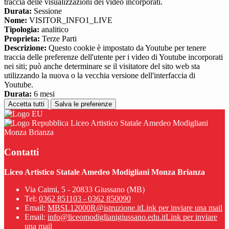
traccia delle visualizzazioni dei video incorporati.
Durata:
Sessione
Nome:
VISITOR_INFO1_LIVE
Tipologia:
analitico
Proprieta:
Terze Parti
Descrizione:
Questo cookie è impostato da Youtube per tenere
traccia delle preferenze dell'utente per i video di Youtube incorporati
nei siti; può anche determinare se il visitatore del sito web sta
utilizzando la nuova o la vecchia versione dell'interfaccia di
Youtube.
Durata:
6 mesi
Accetta tutti
Salva le preferenze
Liceo Artistico Statale Amedeo Modigliani
Monza Brianza
Contatti
Liceo Artistico Statale Amedeo Modigliani Monza Brianza
Via Caimi, 5 - 20833 Giussano (MB)
Tel:
0362 851103 - 0362 850090
Email:
MBSL12000R@istruzione.it
Link per inviare una mail
Email:
info@liceomodiglianigiussano.edu.it
Link per inviare
una mail