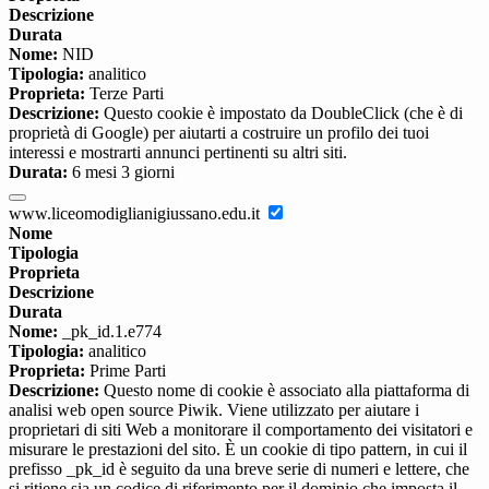
Descrizione
Durata
Nome:
NID
Tipologia:
analitico
Proprieta:
Terze Parti
Descrizione:
Questo cookie è impostato da DoubleClick (che è di
proprietà di Google) per aiutarti a costruire un profilo dei tuoi
interessi e mostrarti annunci pertinenti su altri siti.
Durata:
6 mesi 3 giorni
www.liceomodiglianigiussano.edu.it
Nome
Tipologia
Proprieta
Descrizione
Durata
Nome:
_pk_id.1.e774
Tipologia:
analitico
Proprieta:
Prime Parti
Descrizione:
Questo nome di cookie è associato alla piattaforma di
analisi web open source Piwik. Viene utilizzato per aiutare i
proprietari di siti Web a monitorare il comportamento dei visitatori e
misurare le prestazioni del sito. È un cookie di tipo pattern, in cui il
prefisso _pk_id è seguito da una breve serie di numeri e lettere, che
si ritiene sia un codice di riferimento per il dominio che imposta il