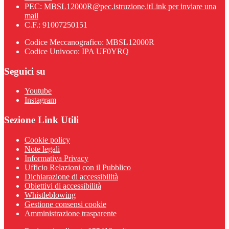
PEC:
MBSL12000R@pec.istruzione.it
Link per inviare una
mail
C.F.: 91007250151
Codice Meccanografico: MBSL12000R
Codice Univoco: IPA UF0YRQ
Seguici su
Youtube
Instagram
Sezione Link Utili
Cookie policy
Note legali
Informativa Privacy
Ufficio Relazioni con il Pubblico
Dichiarazione di accessibilità
Obiettivi di accessibilità
Whistleblowing
Gestione consensi cookie
Amministrazione trasparente