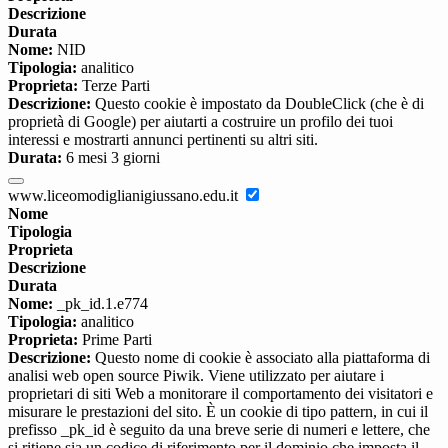
Descrizione
Durata
Nome:
NID
Tipologia:
analitico
Proprieta:
Terze Parti
Descrizione:
Questo cookie è impostato da DoubleClick (che è di
proprietà di Google) per aiutarti a costruire un profilo dei tuoi
interessi e mostrarti annunci pertinenti su altri siti.
Durata:
6 mesi 3 giorni
www.liceomodiglianigiussano.edu.it
Nome
Tipologia
Proprieta
Descrizione
Durata
Nome:
_pk_id.1.e774
Tipologia:
analitico
Proprieta:
Prime Parti
Descrizione:
Questo nome di cookie è associato alla piattaforma di
analisi web open source Piwik. Viene utilizzato per aiutare i
proprietari di siti Web a monitorare il comportamento dei visitatori e
misurare le prestazioni del sito. È un cookie di tipo pattern, in cui il
prefisso _pk_id è seguito da una breve serie di numeri e lettere, che
si ritiene sia un codice di riferimento per il dominio che imposta il