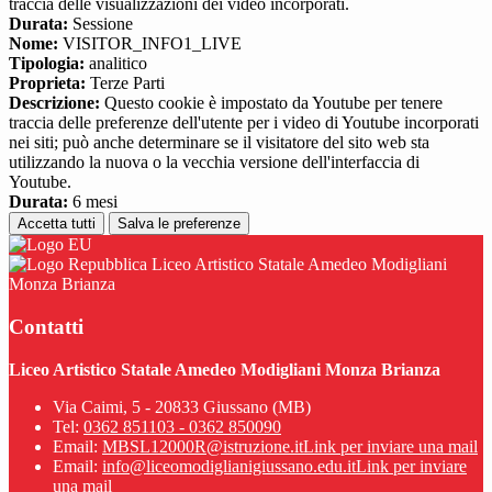
traccia delle visualizzazioni dei video incorporati.
Durata:
Sessione
Nome:
VISITOR_INFO1_LIVE
Tipologia:
analitico
Proprieta:
Terze Parti
Descrizione:
Questo cookie è impostato da Youtube per tenere
traccia delle preferenze dell'utente per i video di Youtube incorporati
nei siti; può anche determinare se il visitatore del sito web sta
utilizzando la nuova o la vecchia versione dell'interfaccia di
Youtube.
Durata:
6 mesi
Accetta tutti
Salva le preferenze
Liceo Artistico Statale Amedeo Modigliani
Monza Brianza
Contatti
Liceo Artistico Statale Amedeo Modigliani Monza Brianza
Via Caimi, 5 - 20833 Giussano (MB)
Tel:
0362 851103 - 0362 850090
Email:
MBSL12000R@istruzione.it
Link per inviare una mail
Email:
info@liceomodiglianigiussano.edu.it
Link per inviare
una mail