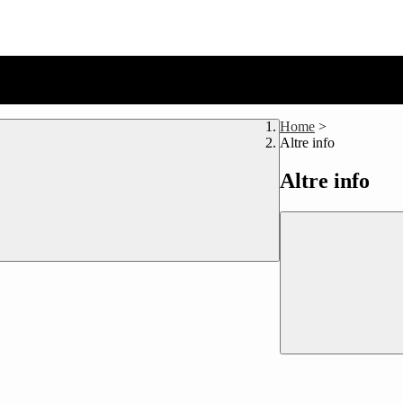
Home
>
Altre info
Altre info