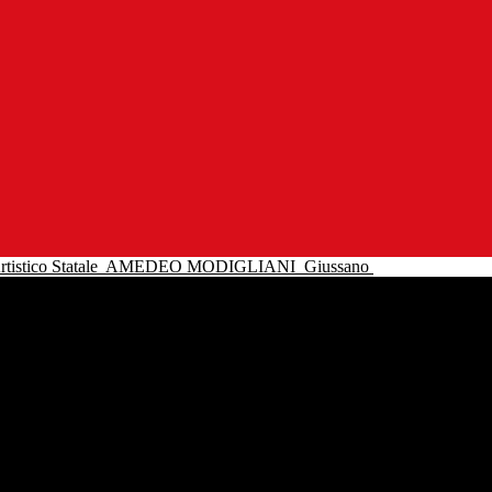
tistico Statale
AMEDEO MODIGLIANI
Giussano