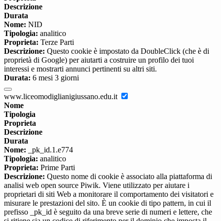
Descrizione
Durata
Nome:
NID
Tipologia:
analitico
Proprieta:
Terze Parti
Descrizione:
Questo cookie è impostato da DoubleClick (che è di
proprietà di Google) per aiutarti a costruire un profilo dei tuoi
interessi e mostrarti annunci pertinenti su altri siti.
Durata:
6 mesi 3 giorni
www.liceomodiglianigiussano.edu.it
Nome
Tipologia
Proprieta
Descrizione
Durata
Nome:
_pk_id.1.e774
Tipologia:
analitico
Proprieta:
Prime Parti
Descrizione:
Questo nome di cookie è associato alla piattaforma di
analisi web open source Piwik. Viene utilizzato per aiutare i
proprietari di siti Web a monitorare il comportamento dei visitatori e
misurare le prestazioni del sito. È un cookie di tipo pattern, in cui il
prefisso _pk_id è seguito da una breve serie di numeri e lettere, che
si ritiene sia un codice di riferimento per il dominio che imposta il