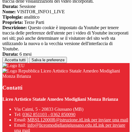
traccia delle visualizzazioni dei video incorporati.
Durata:
Sessione
Nome:
VISITOR_INFO1_LIVE
Tipologia:
analitico
Proprieta:
Terze Parti
Descrizione:
Questo cookie è impostato da Youtube per tenere
traccia delle preferenze dell'utente per i video di Youtube incorporati
nei siti; può anche determinare se il visitatore del sito web sta
utilizzando la nuova o la vecchia versione dell'interfaccia di
Youtube.
Durata:
6 mesi
Accetta tutti
Salva le preferenze
Liceo Artistico Statale Amedeo Modigliani
Monza Brianza
Contatti
Liceo Artistico Statale Amedeo Modigliani Monza Brianza
Via Caimi, 5 - 20833 Giussano (MB)
Tel:
0362 851103 - 0362 850090
Email:
MBSL12000R@istruzione.it
Link per inviare una mail
Email:
info@liceomodiglianigiussano.edu.it
Link per inviare
una mail