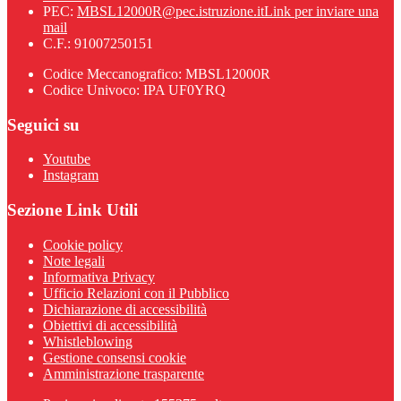
PEC:
MBSL12000R@pec.istruzione.it
Link per inviare una
mail
C.F.: 91007250151
Codice Meccanografico: MBSL12000R
Codice Univoco: IPA UF0YRQ
Seguici su
Youtube
Instagram
Sezione Link Utili
Cookie policy
Note legali
Informativa Privacy
Ufficio Relazioni con il Pubblico
Dichiarazione di accessibilità
Obiettivi di accessibilità
Whistleblowing
Gestione consensi cookie
Amministrazione trasparente